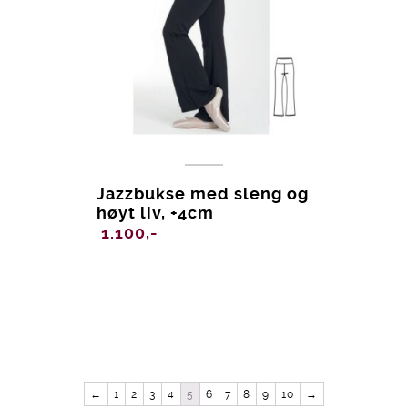
Jazzbukse med sleng og
høyt liv, +4cm
1.100,-
←
1
2
3
4
5
6
7
8
9
10
→