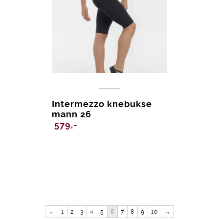
Intermezzo knebukse
mann 26
579,-
←
1
2
3
4
5
6
7
8
9
10
→