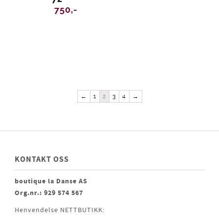
750,-
←
1
2
3
4
→
KONTAKT OSS
boutique la Danse AS
Org.nr.: 929 574 567
Henvendelse NETTBUTIKK: