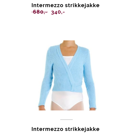
Intermezzo strikkejakke
Opprinnelig
Nåværende
680,-
340,-
pris
pris
var:
er:
680,-.
340,-.
Intermezzo strikkejakke