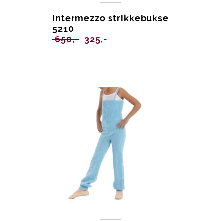
Intermezzo strikkebukse
5210
Opprinnelig
Nåværende
650,-
325,-
pris
pris
var:
er:
650,-.
325,-.