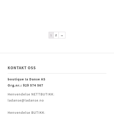
1
2
→
KONTAKT OSS
boutique la Danse AS
Org.nr.: 929 574 567
Henvendelse NETTBUTIKK:
ladanse@ladanse.no
Henvendelse BUTIKK: