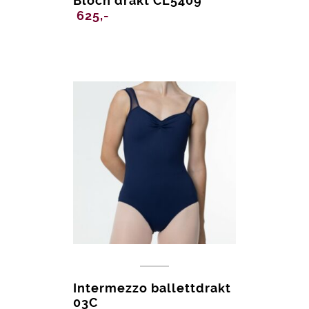
Bloch drakt CL5409
625,-
Intermezzo ballettdrakt
03C