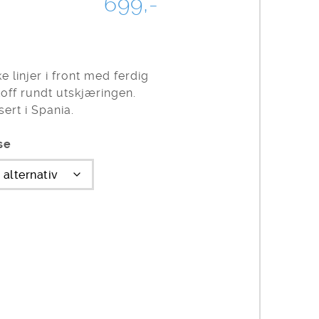
699,-
ke linjer i front med ferdig
off rundt utskjæringen.
ert i Spania.
se