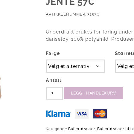
JENTE 57C
ARTIKKELNUMMER: 3157C
Underdrakt brukes for foring under
dansetøy. 100% polyamid. Produsert
Farge
Størrel
Antall:
LEGG I HANDLEKURV
Kategorier:
Ballettdrakter
,
Ballettdrakter til b