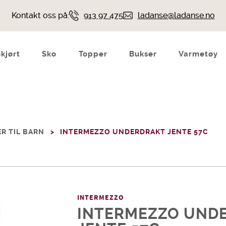
Kontakt oss på:
913 97 475
ladanse@ladanse.no
Skjørt
Sko
Topper
Bukser
Varmetøy
R TIL BARN
INTERMEZZO UNDERDRAKT JENTE 57C
INTERMEZZO
INTERMEZZO UND