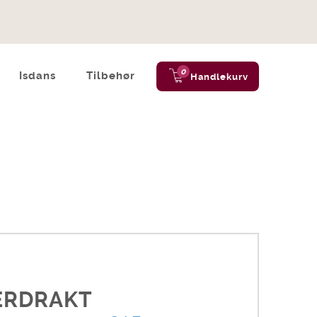
0
Isdans
Tilbehør
Handlekurv
ERDRAKT