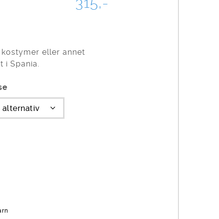
315,-
 kostymer eller annet
 i Spania.
se
arn