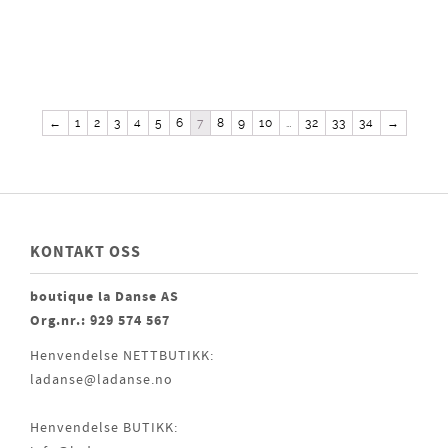
←
1
2
3
4
5
6
7
8
9
10
…
32
33
34
→
KONTAKT OSS
boutique la Danse AS
Org.nr.: 929 574 567
Henvendelse NETTBUTIKK:
ladanse@ladanse.no
Henvendelse BUTIKK: