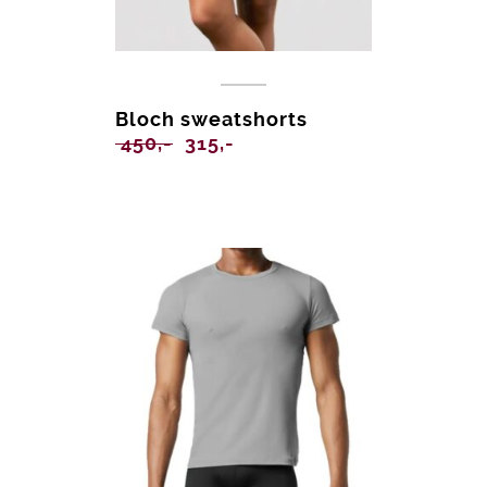
Bloch sweatshorts
Opprinnelig
Nåværende
450,-
315,-
pris
pris
var:
er:
450,-.
315,-.