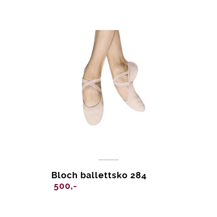
var:
er:
390,-.
200,-.
Bloch ballettsko 284
500,-