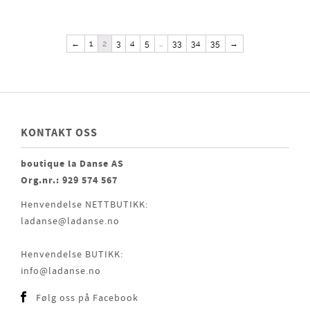
←
1
2
3
4
5
…
33
34
35
→
KONTAKT OSS
boutique la Danse AS
Org.nr.: 929 574 567
Henvendelse NETTBUTIKK:
ladanse@ladanse.no
Henvendelse BUTIKK:
info@ladanse.no
Følg oss på Facebook