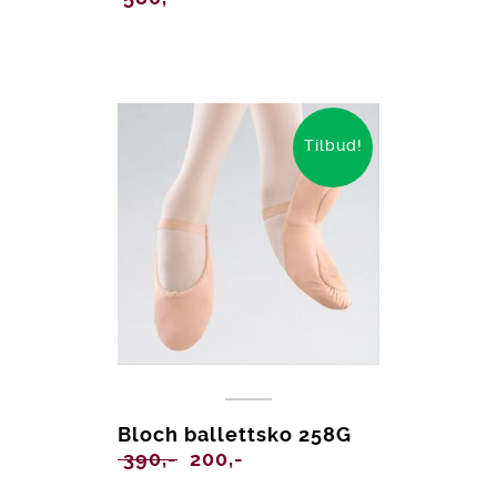
Tilbud!
Bloch ballettsko 258G
Opprinnelig
Nåværende
390,-
200,-
pris
pris