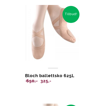
Tilbud!
Bloch ballettsko 625L
Opprinnelig
Nåværende
650,-
325,-
pris
pris
var:
er:
650,-.
325,-.