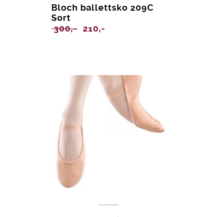
Bloch ballettsko 209C
Sort
Opprinnelig
Nåværende
300,-
210,-
pris
pris
var:
er:
300,-.
210,-.