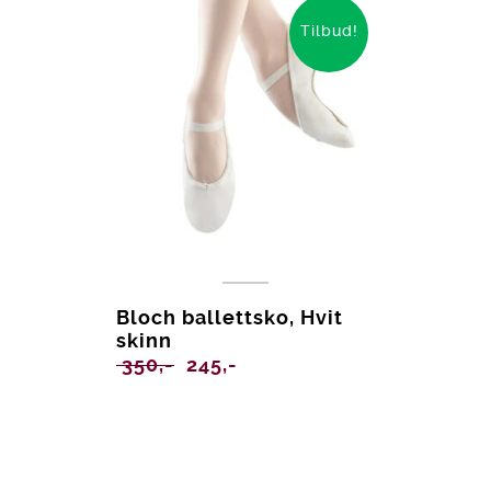
Tilbud!
Bloch ballettsko, Hvit
skinn
Opprinnelig
Nåværende
350,-
245,-
pris
pris
var:
er:
350,-.
245,-.