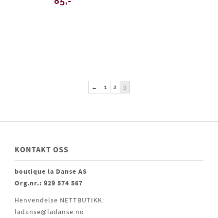
85,-
←
1
2
3
KONTAKT OSS
boutique la Danse AS
Org.nr.: 929 574 567
Henvendelse NETTBUTIKK:
ladanse@ladanse.no