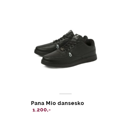
var:
er:
1.800,-.
600,-.
Pana Mio dansesko
1.200,-