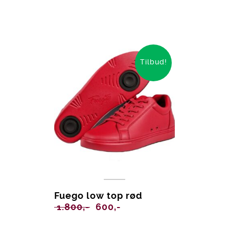
Tilbud!
Fuego low top rød
Opprinnelig
Nåværende
1.800,-
600,-
pris
pris