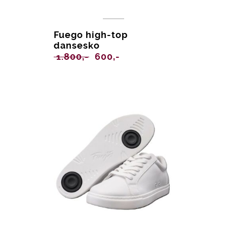
Fuego high-top
dansesko
Opprinnelig
Nåværende
1.800,-
600,-
pris
pris
var:
er:
1.800,-.
600,-.