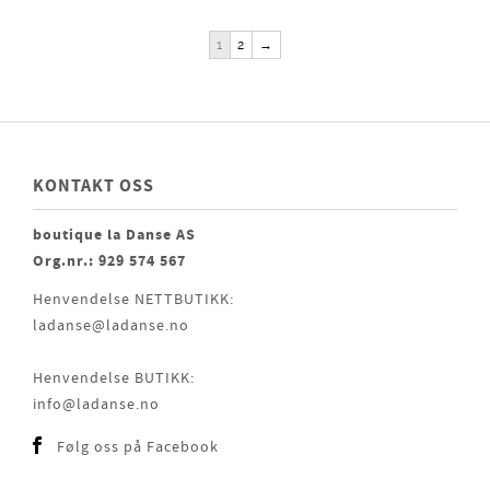
1
2
→
KONTAKT OSS
boutique la Danse AS
Org.nr.: 929 574 567
Henvendelse NETTBUTIKK:
ladanse@ladanse.no
Henvendelse BUTIKK:
info@ladanse.no
Følg oss på Facebook