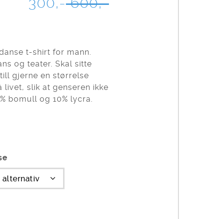
OPPRINNELIG
NÅVÆRENDE
300,-
600,-
PRIS
PRIS
VAR:
ER:
600,-.
300,-.
danse t-shirt for mann.
ans og teater. Skal sitte
ill gjerne en størrelse
livet, slik at genseren ikke
0% bomull og 10% lycra.
se