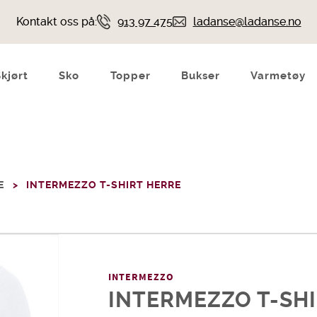
Kontakt oss på:
913 97 475
ladanse@ladanse.no
Skjørt
Sko
Topper
Bukser
Varmetøy
E
INTERMEZZO T-SHIRT HERRE
INTERMEZZO
INTERMEZZO T-SH