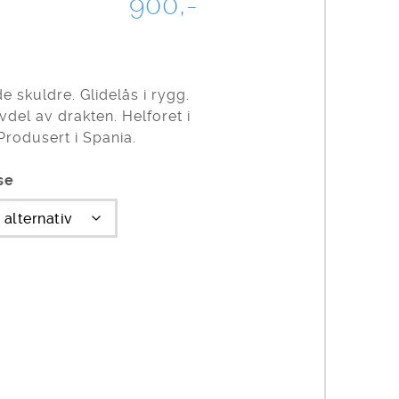
900,-
e skuldre. Glidelås i rygg.
del av drakten. Helforet i
Produsert i Spania.
se