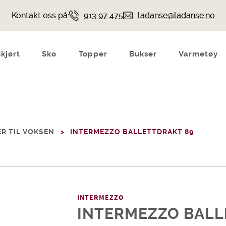
Kontakt oss på:
913 97 475
ladanse@ladanse.no
Skjørt
Sko
Topper
Bukser
Varmetøy
R TIL VOKSEN
INTERMEZZO BALLETTDRAKT 89
INTERMEZZO
INTERMEZZO BALL