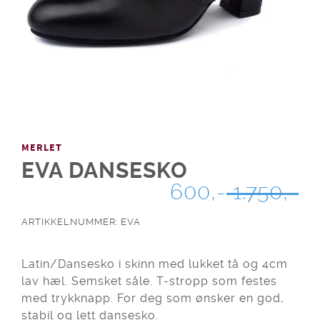
MERLET
EVA DANSESKO
OPPRINNELIG
NÅVÆRENDE
600,-
1.750,-
PRIS
PRIS
ARTIKKELNUMMER: EVA
VAR:
ER:
1.750,-.
600,-.
Latin/Dansesko i skinn med lukket tå og 4cm
lav hæl. Semsket såle. T-stropp som festes
med trykknapp. For deg som ønsker en god,
stabil og lett dansesko.