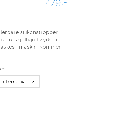
479,-
erbare silikonstropper.
re forskjellige høyder i
 vaskes i maskin. Kommer
se