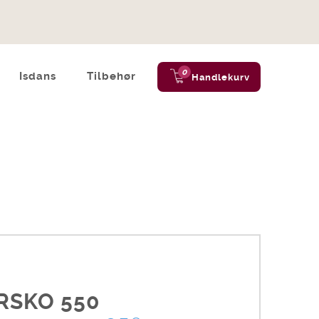
0
Isdans
Tilbehør
Handlekurv
RSKO 550