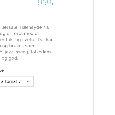
950,-
g lærsåle. Hælhøyde 3,8
 og er foret med et
r fukt og svette. Det kan
n og brukes som
, jazz, swing, folkedans,
g og god.
se