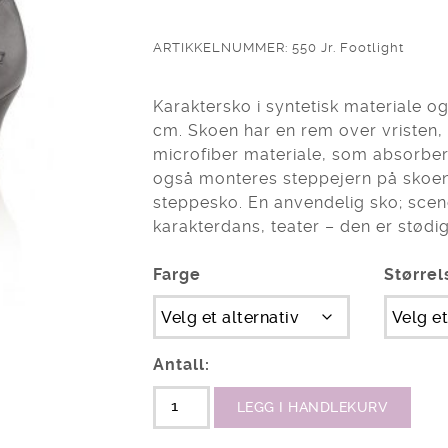
ARTIKKELNUMMER: 550 Jr. Footlight
Karaktersko i syntetisk materiale o
cm. Skoen har en rem over vristen,
microfiber materiale, som absorbere
også monteres steppejern på skoe
steppesko. En anvendelig sko; scene
karakterdans, teater – den er stødi
Farge
Størrel
Antall:
LEGG I HANDLEKURV