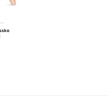
issko
t