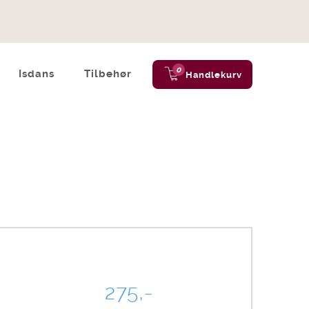
0
Isdans
Tilbehør
Handlekurv
275,-