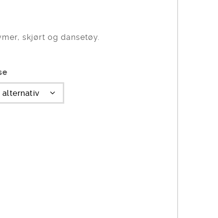
ymer, skjørt og dansetøy.
se