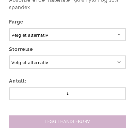
Absorberende materiale i 90% nylon og 10%
spandex.
Farge
Størrelse
Antall:
LEGG I HANDLEKURV