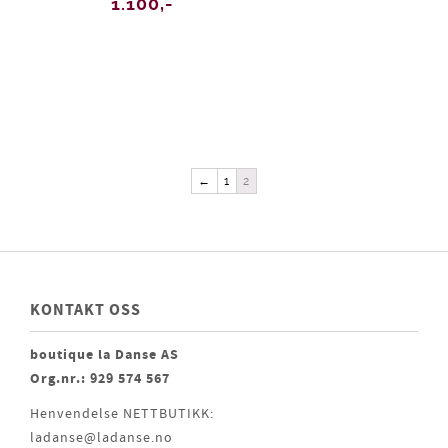
1.100,-
←
1
2
KONTAKT OSS
boutique la Danse AS
Org.nr.: 929 574 567
Henvendelse NETTBUTIKK:
ladanse@ladanse.no